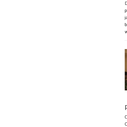
D
p
j
b
w
C
O