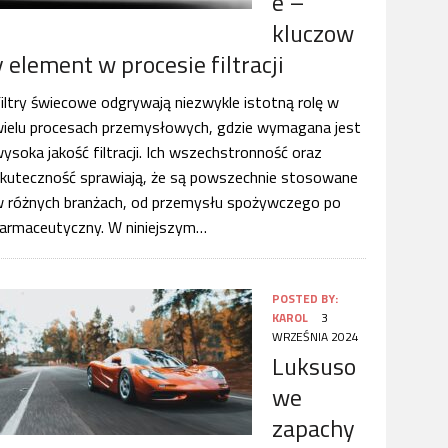
e –
kluczow
y element w procesie filtracji
iltry świecowe odgrywają niezwykle istotną rolę w
ielu procesach przemysłowych, gdzie wymagana jest
ysoka jakość filtracji. Ich wszechstronność oraz
kuteczność sprawiają, że są powszechnie stosowane
 różnych branżach, od przemysłu spożywczego po
armaceutyczny. W niniejszym…
POSTED BY:
KAROL
3
WRZEŚNIA 2024
Luksuso
we
zapachy