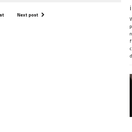
st
Next post
W
p
n
f
c
d