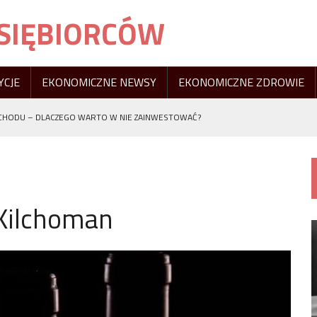
DSIĘBIORCÓW
YCJE
EKONOMICZNE NEWSY
EKONOMICZNE ZDROWIE
HODU – DLACZEGO WARTO W NIE ZAINWESTOWAĆ?
MA ZASTOSOWANIE
Y OSTEOPATY?
 Kilchoman
 PROCESIE FILTRACJI