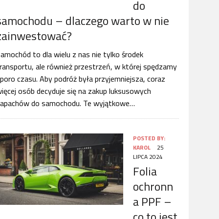
do
samochodu – dlaczego warto w nie
zainwestować?
amochód to dla wielu z nas nie tylko środek
ransportu, ale również przestrzeń, w której spędzamy
poro czasu. Aby podróż była przyjemniejsza, coraz
ięcej osób decyduje się na zakup luksusowych
zapachów do samochodu. Te wyjątkowe…
POSTED BY:
KAROL
25
LIPCA 2024
Folia
ochronn
a PPF –
co to jest