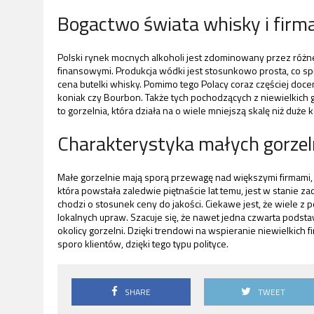
Bogactwo świata whisky i firm
Polski rynek mocnych alkoholi jest zdominowany przez róż
finansowymi. Produkcja wódki jest stosunkowo prosta, co spra
cena butelki whisky. Pomimo tego Polacy coraz częściej doceni
koniak czy Bourbon. Także tych pochodzących z niewielkich g
to gorzelnia, która działa na o wiele mniejszą skalę niż duż
Charakterystyka małych gorzel
Małe gorzelnie mają sporą przewagę nad większymi firmami, k
która powstała zaledwie piętnaście lat temu, jest w stanie za
chodzi o stosunek ceny do jakości. Ciekawe jest, że wiele z
lokalnych upraw. Szacuje się, że nawet jedna czwarta podst
okolicy gorzelni. Dzięki trendowi na wspieranie niewielkich 
sporo klientów, dzięki tego typu polityce.
SHARE
TWEET