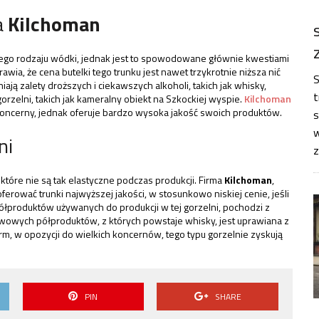
a
Kilchoman
nego rodzaju wódki, jednak jest to spowodowane głównie kwestiami
wia, że cena butelki tego trunku jest nawet trzykrotnie niższa nić
S
ają zalety droższych i ciekawszych alkoholi, takich jak whisky,
t
orzelni, takich jak kameralny obiekt na Szkockiej wyspie.
Kilchoman
e koncerny, jednak oferuje bardzo wysoka jakość swoich produktów.
s
w
ni
tóre nie są tak elastyczne podczas produkcji. Firma
Kilchoman
,
oferować trunki najwyższej jakości, w stosunkowo niskiej cenie, jeśli
 półproduktów używanych do produkcji w tej gorzelni, pochodzi z
awowych półproduktów, z których powstaje whisky, jest uprawiana z
firm, w opozycji do wielkich koncernów, tego typu gorzelnie zyskują
PIN
SHARE