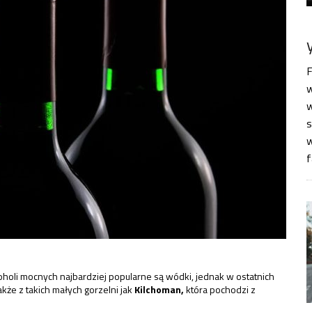
F
w
w
s
w
f
oholi mocnych najbardziej popularne są wódki, jednak w ostatnich
akże z takich małych gorzelni jak
Kilchoman,
która pochodzi z