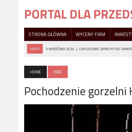
PORTAL DLA PRZE
STRONA GŁÓWNA
WYCENY FIRM
INWEST
NEWS
3 WRZEŚNIA 2024
|
LUKSUSOWE ZAPACHY DO SAMOC
25 LIPCA 2024
|
FOLIA OCHRONNA PPF – CO TO JEST I JAKIE 
21 WRZEŚNIA 2023
|
NAPRAWA BIŻUTERII U JUBILERA
HOME
INNE
21 WRZEŚNIA 2023
|
DLACZEGO WARTO SKORZYSTAĆ Z POMOC
Pochodzenie gorzelni
3 WRZEŚNIA 2024
|
FILTRY ŚWIECOWE – KLUCZOWY ELEMENT W