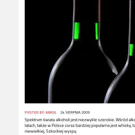
POSTED BY:
KAROL
24 SIERPNIA 2009
Spektrum świata alkoholi jest niezwykle szerokie. Wśród alk
latach, także w Polsce coraz bardziej popularna jest whisky, t
niewielkiej, Szkockiej wyspy.