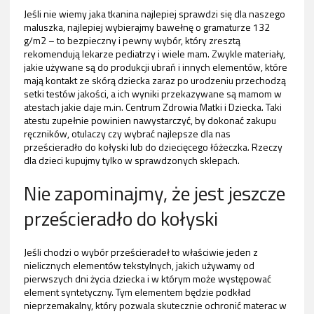
Jeśli nie wiemy jaka tkanina najlepiej sprawdzi się dla naszego
maluszka, najlepiej wybierajmy bawełnę o gramaturze 132
g/m2 – to bezpieczny i pewny wybór, który zresztą
rekomendują lekarze pediatrzy i wiele mam. Zwykle materiały,
jakie używane są do produkcji ubrań i innych elementów, które
mają kontakt ze skórą dziecka zaraz po urodzeniu przechodzą
setki testów jakości, a ich wyniki przekazywane są mamom w
atestach jakie daje m.in. Centrum Zdrowia Matki i Dziecka. Taki
atestu zupełnie powinien nawystarczyć, by dokonać zakupu
ręczników, otulaczy czy wybrać najlepsze dla nas
prześcieradło do kołyski lub do dziecięcego łóżeczka. Rzeczy
dla dzieci kupujmy tylko w sprawdzonych sklepach.
Nie zapominajmy, że jest jeszcze
prześcieradło do kołyski
Jeśli chodzi o wybór prześcieradeł to właściwie jeden z
nielicznych elementów tekstylnych, jakich używamy od
pierwszych dni życia dziecka i w którym może występować
element syntetyczny. Tym elementem będzie podkład
nieprzemakalny, który pozwala skutecznie ochronić materac w