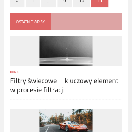
«
1
…
9
10
11
OSTATNIE WPISY
INNE
Filtry świecowe – kluczowy element
w procesie filtracji